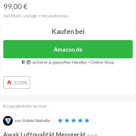
99,00
€
inkl. MwSt. und ggf. + Versandkosten.
Kaufen bei
Amazon.de
sicherer & geprüfter Händler / Online-Shop
10398
© Copyright Bilder bei Awair
von
Admin Nabelle
-
Awair Luftqualität Messgerät
Awair