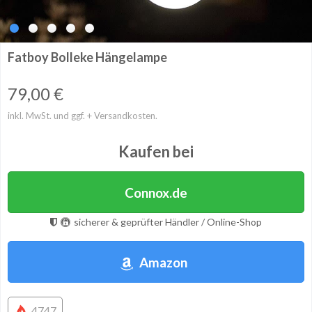
Fatboy Bolleke Hängelampe
79,00
€
inkl. MwSt. und ggf. + Versandkosten.
Kaufen bei
Connox.de
sicherer & geprüfter Händler / Online-Shop
Amazon
4747