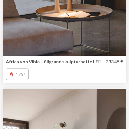
Africa von Vibia – filigrane skulpturhafte LED Arbeitsleuc
333,45 €
1751