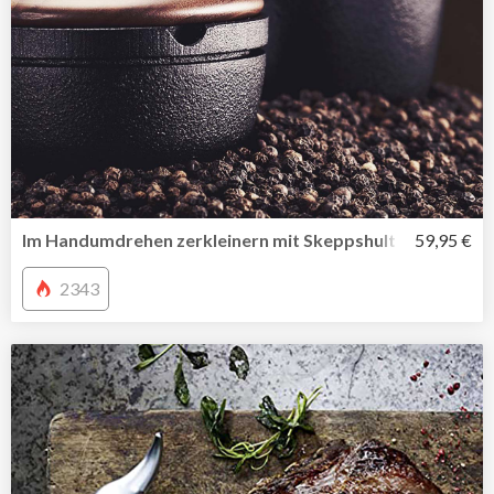
Im Handumdrehen zerkleinern mit Skeppshult Kräutermüh
59,95 €
2343