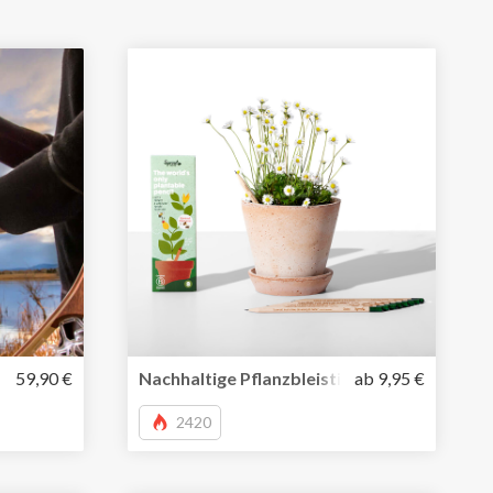
nterwegs
kleine, tragbare Espressomaschine für unterwegs
59,90 €
Nachhaltige Pflanzbleistifte von Sprout – e
ab 9,95 €
2420