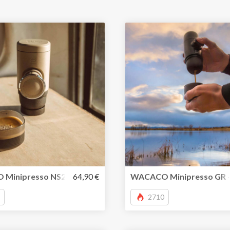
eakChamp
Minipresso NS2- tragbare Kapsel-Espressomaschine für u
64,90 €
WACACO Minipresso GR – 
2710