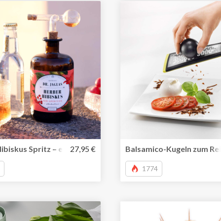
esteck Magware aus Aluminium in modernen Farben
ibiskus Spritz – eine alkoholfreie Alternative zu Aperol
27,95 €
Balsamico-Kugeln zum Rei
1774