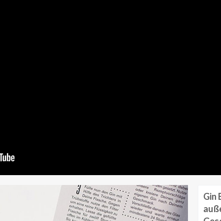
Gin 
auß
Gesc