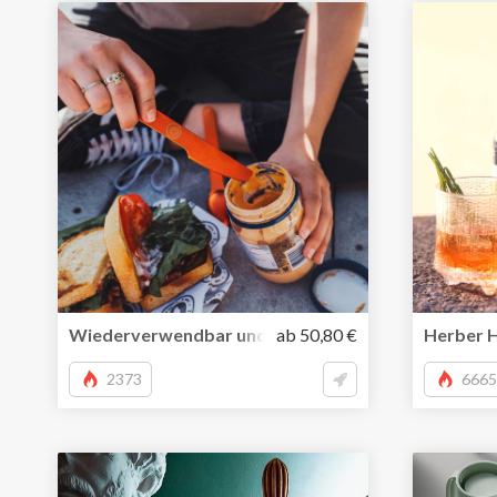
Wiederverwendbar und magnetisch – cooles Reiseb
ab 50,80 €
Herber H
2373
6665