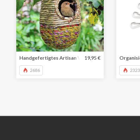
Handgefertigtes Artisan Vogelnest aus Seegras und 
19,95 €
Organisi
2686
2323