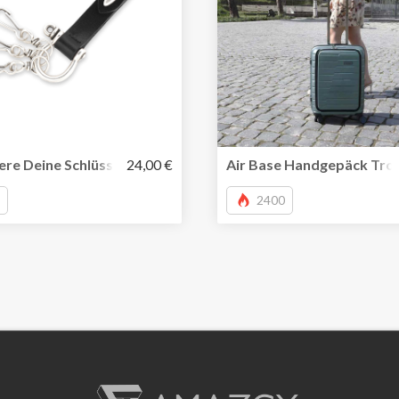
recycelten Saris
ere Deine Schlüssel mit dem edlen Arthur-Schlüsselanhänger
24,00 €
Air Base Handgepäck Troll
2400