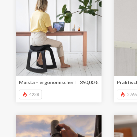
Muista – ergonomischer Hocker stärkt die Rückenm
390,00 €
Praktisc
4238
2765