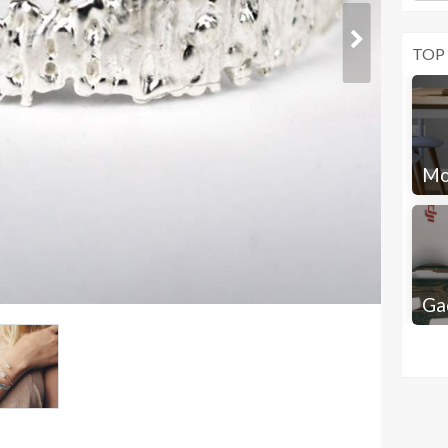
TOP
Mo
Ga