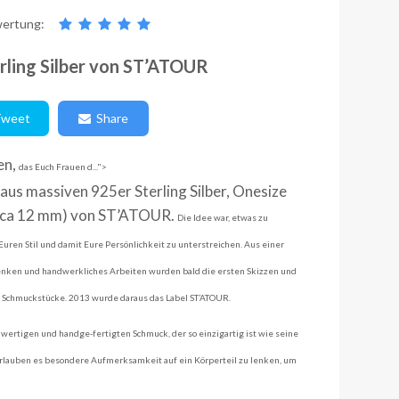
ertung:
ling Silber von ST’ATOUR
weet
Share
en,
das Euch Frauen d...">
us massiven 925er Sterling Silber, Onesize
le ca 12 mm) von ST’ATOUR.
Die Idee war, etwas zu
Euren Stil
und damit Eure Persönlichkeit zu unterstreichen.
Aus einer
Denken
und handwerkliches Arbeiten wurden bald die ersten Skizzen und
n Schmuckstücke. 2013 wurde daraus das
Label ST’ATOUR.
hwertigen und handge-fertigten Schmuck, der so einzigartig ist wie seine
rlauben es besondere Aufmerksamkeit auf ein Körperteil zu lenken, um