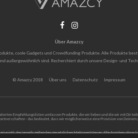
Über Amazcy
rodukte, coole Gadgets und Crowdfunding Produkte. Alle Produkte bes
h und außergewöhnlich sind. Recherchiert durch unsere Design- und Tec
© Amazcy 2018
Über uns
Datenschutz
Impressum
tierten Empfehlungslisten umfassen Produkte, die wir lieben und die wir mit Dir tei
rtnerschaften - das bedeutet, dass wir möglicherweise eine Provision von Deinem g
reise inkl. der jeweils geltenden gesetzlichen Mehrwertsteuer. Alle Angaben ohne 