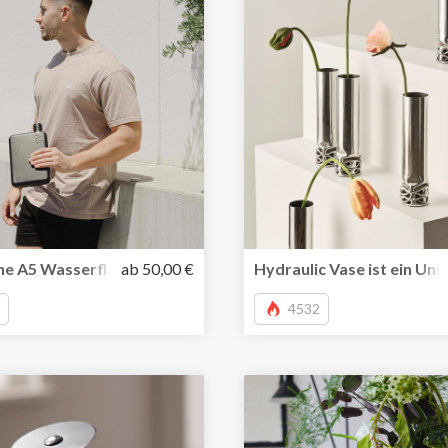
uskulatur im Büro und Home Office
he A5 Wasserflasche von memobottle jetzt auch in Edelstahl
ab 50,00 €
Hydraulic Vase ist ein Uni
4532