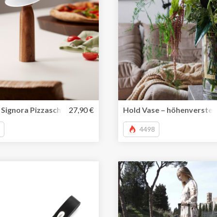
omaschine für unterwegs
 Signora Pizzaschneider
27,90 €
Hold Vase – höhenverstell
4498