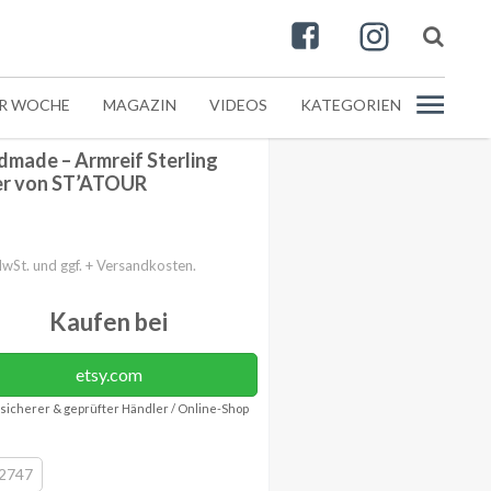
ER WOCHE
MAGAZIN
VIDEOS
KATEGORIEN
made – Armreif Sterling
er von ST’ATOUR
MwSt. und ggf. + Versandkosten.
Kaufen bei
etsy.com
sicherer & geprüfter Händler / Online-Shop
2747