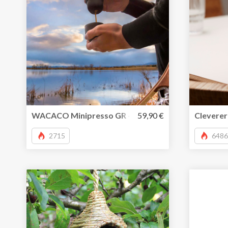
WACACO Minipresso GR – kleine, tragbare Espress
59,90 €
Cleverer
2715
6486