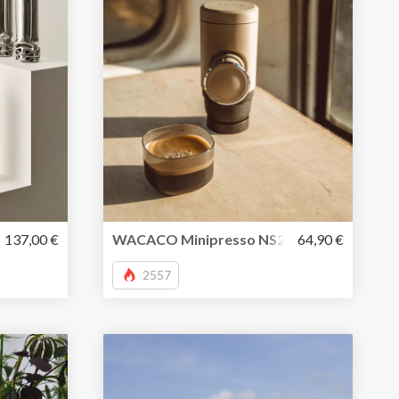
kat aus Edelstahl
137,00 €
WACACO Minipresso NS2- tragbare Kapsel
64,90 €
2557