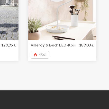
 aus Leder
ey S+ von travelite mit Vortasche
129,95 €
Villeroy & Boch LED-Kosmetikspiegel und m
189,00 €
4561