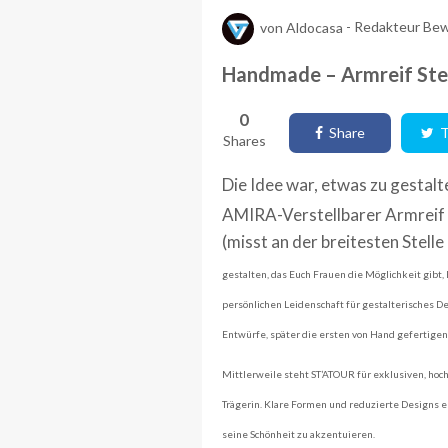
von
Aldocasa
-
Redakteur Bew
Handmade – Armreif Ster
0
Share
T
Shares
Die Idee war, etwas zu gestalt
AMIRA-Verstellbarer Armreif a
(misst an der breitesten Stel
gestalten,
das Euch Frauen die Möglichkeit gibt, 
persönlichen Leidenschaft für gestalterisches 
Entwürfe, später die ersten von Hand gefertige
Mittlerweile steht ST’ATOUR für exklusiven, hoc
Trägerin.
Klare Formen und reduzierte Designs e
seine Schönheit zu akzentuieren.