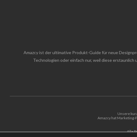
Amazcy ist der ultimative Produkt-Guide für neue Designp
Technologien oder einfach nur, weil diese erstaunlic
Unsere kura
Amazcy hat Marketing-Pa
Alle P