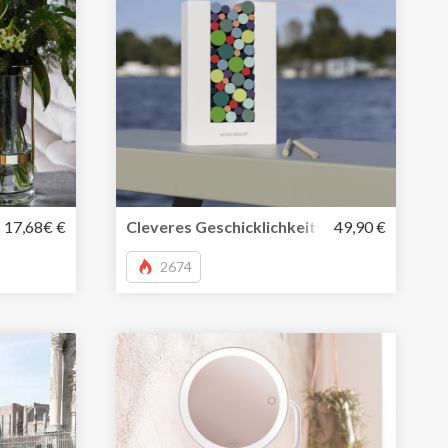
bare Glasvase für Deine Lieblingsblumen
17,68€ €
Cleveres Geschicklichkeitsspiel Woodma
49,90 €
2674