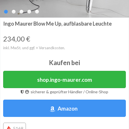
Ingo Maurer Blow Me Up, aufblasbare Leuchte
234,00
€
inkl. MwSt. und ggf. + Versandkosten.
Kaufen bei
shop.ingo-maurer.com
sicherer & geprüfter Händler / Online-Shop
Amazon
5168