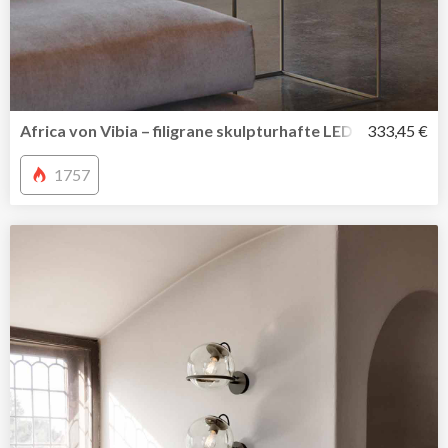
Africa von Vibia – filigrane skulpturhafte LED Arbeitsleuc
333,45 €
1757