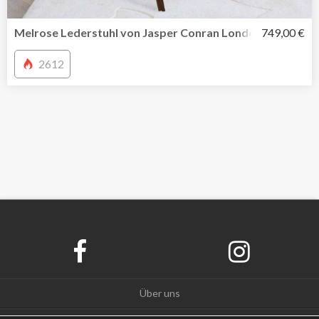
Melrose Lederstuhl von Jasper Conran London
749,00 €
2612
Über uns