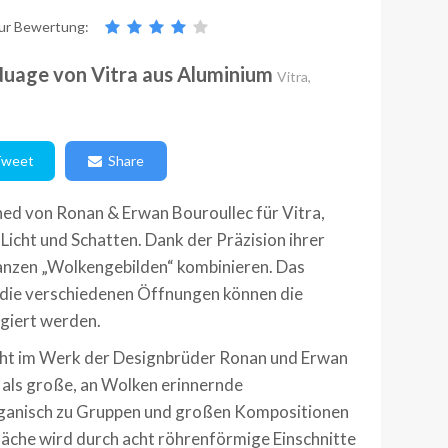
ur Bewertung:
Nuage von Vitra aus Aluminium
Vitra,
weet
Share
ed von Ronan & Erwan Bouroullec für Vitra,
n Licht und Schatten. Dank der Präzision ihrer
 ganzen „Wolkengebilden“ kombinieren. Das
 die verschiedenen Öffnungen können die
ngiert werden.
cht im Werk der Designbrüder Ronan und Erwan
 als große, an Wolken erinnernde
rganisch zu Gruppen und großen Kompositionen
äche wird durch acht röhrenförmige Einschnitte