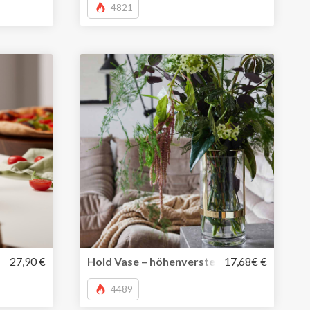
4821
neider
27,90 €
Hold Vase – höhenverstellbare Glasvase fü
17,68€ €
4489