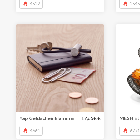
4522
2545
Yap Geldscheinklammer von Philippi mit abgerunde
17,65€ €
MESH Eta
4664
6771