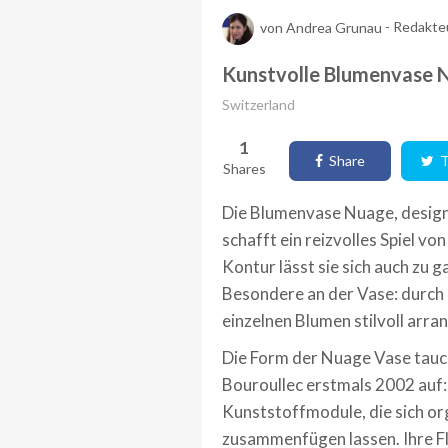
von
Andrea Grunau
-
Redakte
Kunstvolle Blumenvase 
Switzerland
1
Share
T
Shares
Die Blumenvase Nuage, design
schafft ein reizvolles Spiel vo
Kontur lässt sie sich auch zu
Besondere an der Vase: durch
einzelnen Blumen stilvoll arra
Die Form der Nuage Vase tau
Bouroullec erstmals 2002 auf:
Kunststoffmodule, die sich o
zusammenfügen lassen. Ihre Fl