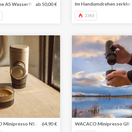
Im Handumdrehen zerklein
l gedruckt
he A5 Wasserflasche von memobottle jetzt auch in Edelstahl
ab 50,00 €
2343
Minipresso NS2- tragbare Kapsel-Espressomaschine für u
64,90 €
WACACO Minipresso GR – 