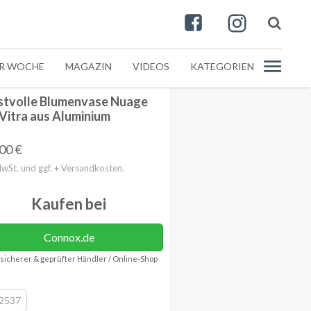
ER WOCHE
MAGAZIN
VIDEOS
KATEGORIEN
stvolle Blumenvase Nuage
Vitra aus Aluminium
,00
€
MwSt. und ggf. + Versandkosten.
Kaufen bei
Connox.de
sicherer & geprüfter Händler / Online-Shop
2537