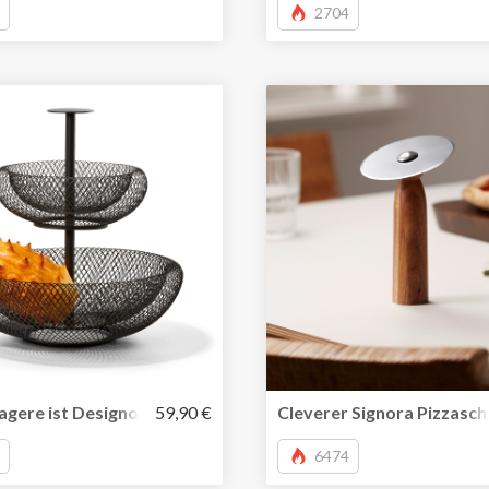
2704
ten Kanten
gere ist Designobjekt und durchdachter Alltagshelfer
59,90 €
Cleverer Signora Pizzasch
6474