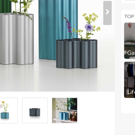
TOP
Ga
Lif