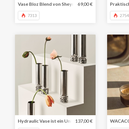
Vase Bloz Blend von Sheyn – modernes Design digita
69,00 €
Praktisc
7313
2754
Hydraulic Vase ist ein Unikat aus Edelstahl
137,00 €
WACACO 