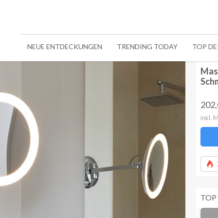
NEUE ENTDECKUNGEN
TRENDING TODAY
TOP D
Mas
Schm
202
inkl. 
TOP