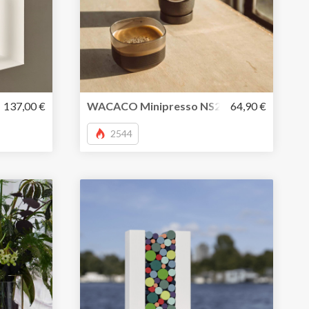
kat aus Edelstahl
137,00 €
WACACO Minipresso NS2- tragbare Kapsel
64,90 €
2544