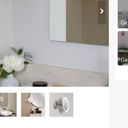
Ge
Ga