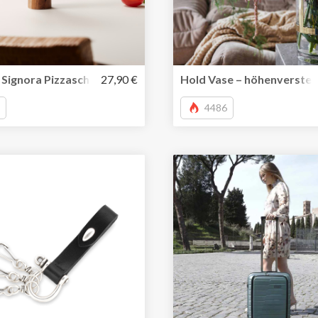
omaschine für unterwegs
 Signora Pizzaschneider
27,90 €
Hold Vase – höhenverstell
4486