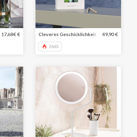
bare Glasvase für Deine Lieblingsblumen
17,68€ €
Cleveres Geschicklichkeitsspiel Woodma
49,90 €
2665