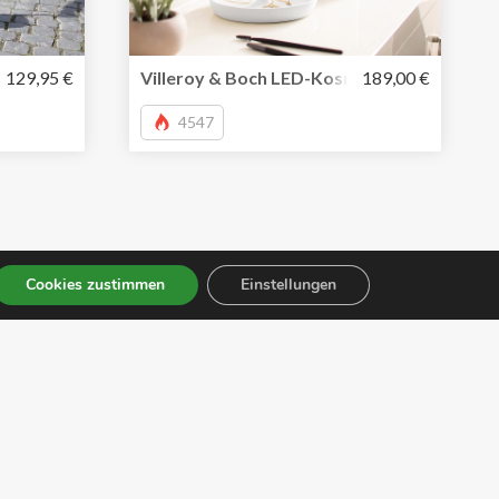
 aus Leder
ey S+ von travelite mit Vortasche
129,95 €
Villeroy & Boch LED-Kosmetikspiegel und m
189,00 €
4547
Cookies zustimmen
Einstellungen