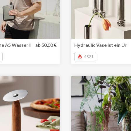
uskulatur im Büro und Home Office
he A5 Wasserflasche von memobottle jetzt auch in Edelstahl
ab 50,00 €
Hydraulic Vase ist ein Uni
4521