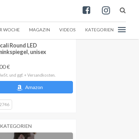
ER WOCHE
MAGAZIN
VIDEOS
KATEGORIEN
cali Round LED
inkspiegel, unisex
,00
€
MwSt. und ggf. + Versandkosten.
Amazon
2746
 KATEGORIEN