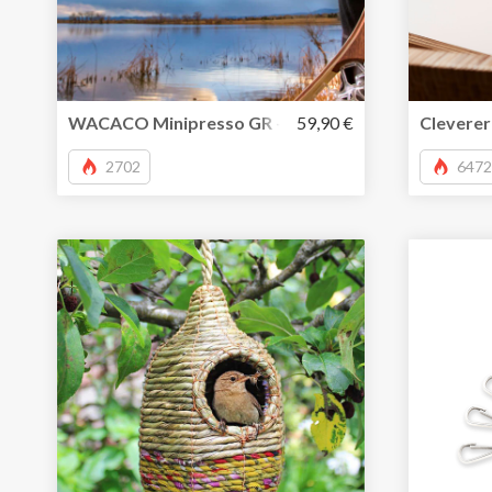
WACACO Minipresso GR – kleine, tragbare Espress
59,90 €
Cleverer
2702
6472