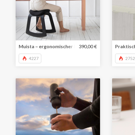
Muista – ergonomischer Hocker stärkt die Rückenm
390,00 €
Praktisc
4227
2752