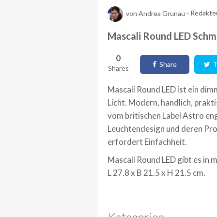
von
Andrea Grunau
-
Redakte
Mascali Round LED Schmi
0
Share
T
Shares
Mascali Round LED ist ein dim
Licht. Modern, handlich, prak
vom britischen Label Astro eng
Leuchtendesign und deren Prod
erfordert Einfachheit.
Mascali Round LED gibt es in 
L 27.8 x B 21.5 x H 21.5 cm.
Kategorien