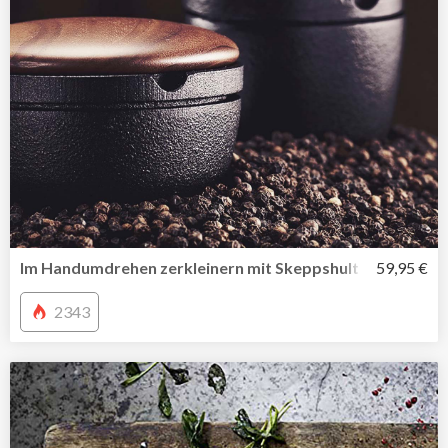
Im Handumdrehen zerkleinern mit Skeppshult Kräutermüh
59,95 €
2343