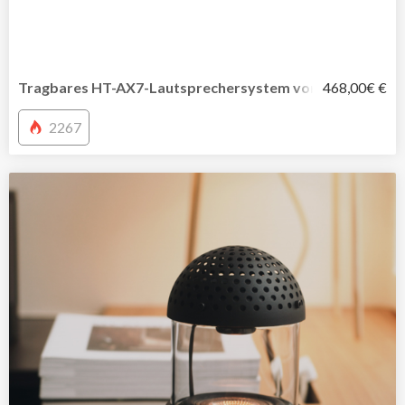
Tragbares HT-AX7-Lautsprechersystem von Sony für ech
468,00€ €
2267