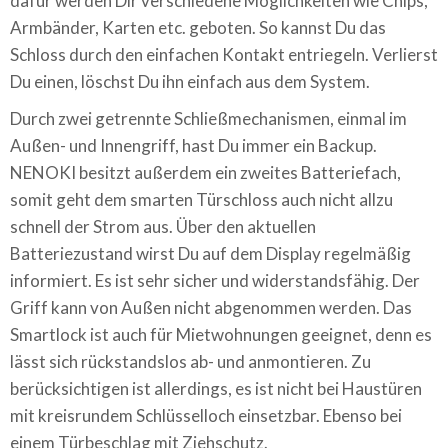
dafür werden Dir verschiedene Möglichkeiten wie Chips,
Armbänder, Karten etc. geboten. So kannst Du das
Schloss durch den einfachen Kontakt entriegeln. Verlierst
Du einen, löschst Du ihn einfach aus dem System.
Durch zwei getrennte Schließmechanismen, einmal im
Außen- und Innengriff, hast Du immer ein Backup.
NENOKI besitzt außerdem ein zweites Batteriefach,
somit geht dem smarten Türschloss auch nicht allzu
schnell der Strom aus. Über den aktuellen
Batteriezustand wirst Du auf dem Display regelmäßig
informiert. Es ist sehr sicher und widerstandsfähig. Der
Griff kann von Außen nicht abgenommen werden. Das
Smartlock ist auch für Mietwohnungen geeignet, denn es
lässt sich rückstandslos ab- und anmontieren. Zu
berücksichtigen ist allerdings, es ist nicht bei Haustüren
mit kreisrundem Schlüsselloch einsetzbar. Ebenso bei
einem Türbeschlag mit Ziehschutz.