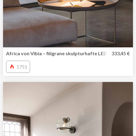
Africa von Vibia – filigrane skulpturhafte LED Arbeitsleuc
333,45 €
1751