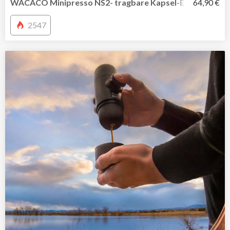
WACACO Minipresso NS2- tragbare Kapsel-Espressomasc
64,90 €
2547