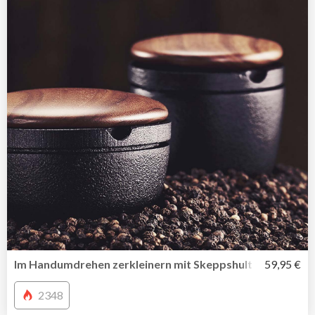
Im Handumdrehen zerkleinern mit Skeppshult Kräutermüh
59,95 €
2348