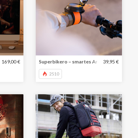
aus Aluminium in modernen Farben
leuchte erleichtert die Arbeit am Computer – tut den Auge
169,00 €
Superbikero – smartes Armband mit Fahrr
39,95 €
2510