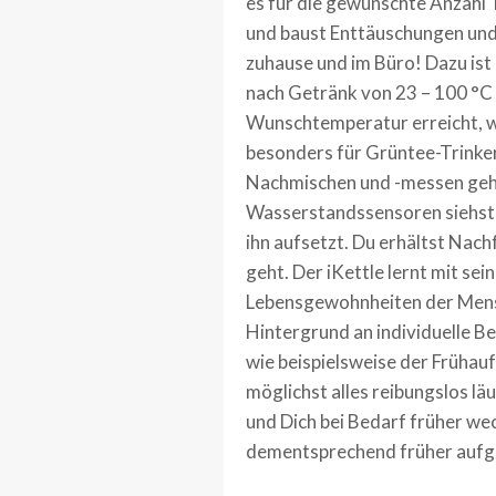
es für die gewünschte Anzahl 
und baust Enttäuschungen und 
zuhause und im Büro! Dazu ist
nach Getränk von 23 – 100 °C 
Wunschtemperatur erreicht, wi
besonders für Grüntee-Trinke
Nachmischen und -messen geh
Wasserstandssensoren siehst D
ihn aufsetzt. Du erhältst Nac
geht. Der iKettle lernt mit sei
Lebensgewohnheiten der Mensc
Hintergrund an individuelle B
wie beispielsweise der Früha
möglichst alles reibungslos lä
und Dich bei Bedarf früher we
dementsprechend früher aufg