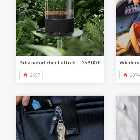
Briiv natürlicher Luftreiniger wirkt wie ein kleiner M
369,00 €
Wiederve
2657
2374