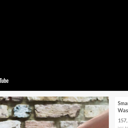
Smar
Was
157
inkl. 