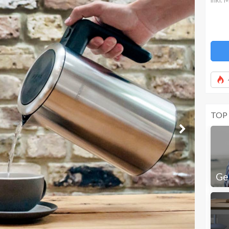
TOP
Ge