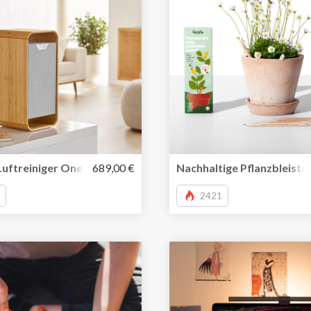
e Mehrfach-Steckdose
uftreiniger OneLife X funktioniert ohne umweltbelastende 
689,00 €
Nachhaltige Pflanzbleistif
2421