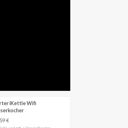
ter iKettle Wifi
serkocher
,59
€
MwSt. und ggf. + Versandkosten.