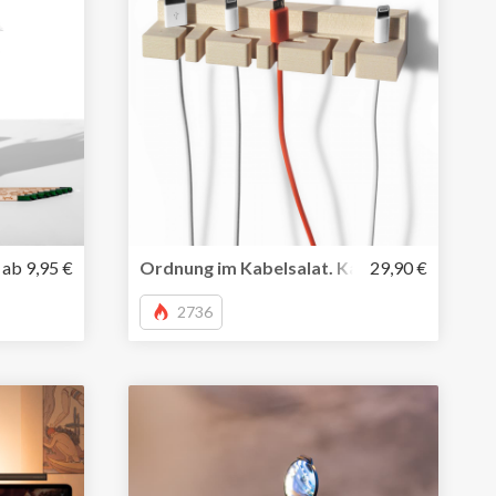
Wechselfilter
te von Sprout – erst schreiben dann pflanzen
ab 9,95 €
Ordnung im Kabelsalat. Kabelhalter Bill von
29,90 €
2736