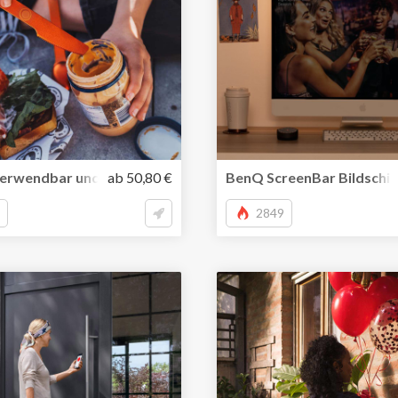
oosgarten – reinigt allein mit der Kraft der Natur
rwendbar und magnetisch – cooles Reisebesteck Magware 
ab 50,80 €
BenQ ScreenBar Bildschirm
2849