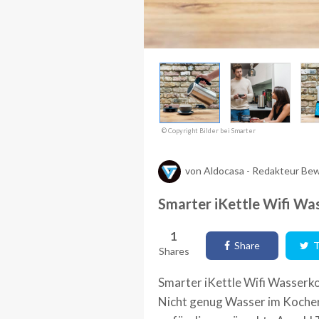
© Copyright Bilder bei Smarter
von
Aldocasa
-
Redakteur Bew
Smarter iKettle Wifi Wa
1
Share
T
Shares
Smarter iKettle Wifi Wasserko
Nicht genug Wasser im Kocher