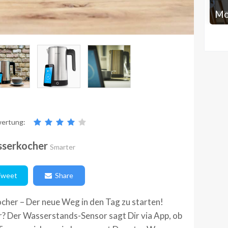
Mo
ertung:
sserkocher
Smarter
weet
Share
cher – Der neue Weg in den Tag zu starten!
? Der Wasserstands-Sensor sagt Dir via App, ob