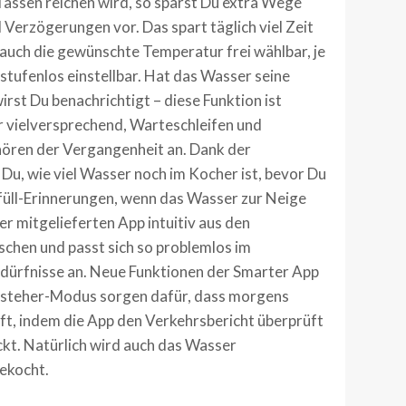
Tassen reichen wird, so sparst Du extra Wege
Verzögerungen vor. Das spart täglich viel Zeit
 auch die gewünschte Temperatur frei wählbar, je
stufenlos einstellbar. Hat das Wasser seine
rst Du benachrichtigt – diese Funktion ist
r vielversprechend, Warteschleifen und
ören der Vergangenheit an. Dank der
u, wie viel Wasser noch im Kocher ist, bevor Du
hfüll-Erinnerungen, wenn das Wasser zur Neige
ner mitgelieferten App intuitiv aus den
hen und passt sich so problemlos im
edürfnisse an. Neue Funktionen der Smarter App
ufsteher-Modus sorgen dafür, dass morgens
uft, indem die App den Verkehrsbericht überprüft
ckt. Natürlich wird auch das Wasser
ekocht.