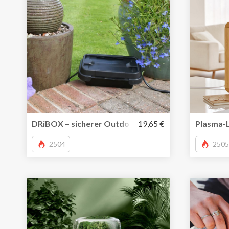
DRiBOX – sicherer Outdoor-Platz für Deine mobil
19,65 €
Plasma-L
2504
2505