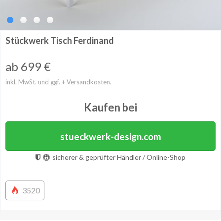
Stückwerk Tisch Ferdinand
ab 699
€
inkl. MwSt. und ggf. + Versandkosten.
Kaufen bei
stueckwerk-design.com
sicherer & geprüfter Händler / Online-Shop
3520