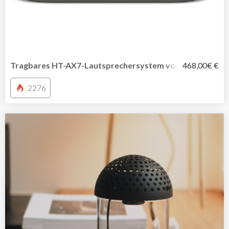
Tragbares HT-AX7-Lautsprechersystem von Sony für ech
468,00€ €
2276