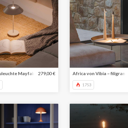
ert Lichtstimmungen
leuchte Mayfair Mini von Vibia für In-Outdoor und Hospitali
279,00 €
Africa von Vibia – filigra
1753