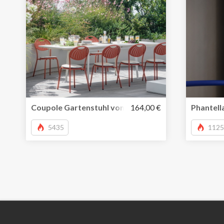
Coupole Gartenstuhl von Emu
164,00 €
Phantell
5435
1125