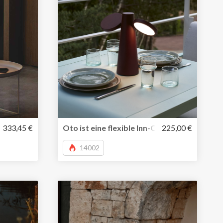
ty
ne skulpturhafte LED Arbeitsleuchte
333,45 €
Oto ist eine flexible Inn-Outdoor-Akkuleu
225,00 €
14002