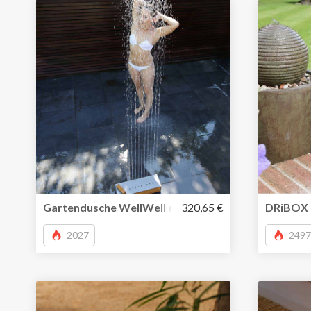
Gartendusche WellWell erfrischt und macht Spaß
320,65 €
DRiBOX –
2027
2497