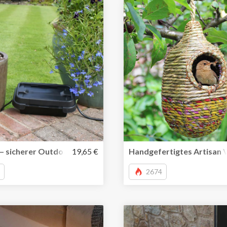
 sicherer Outdoor-Platz für Deine mobile Mehrfach-Steck
19,65 €
Handgefertigtes Artisan V
2674