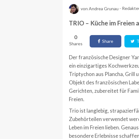
von
Andrea Grunau
-
Redakte
TRIO – Küche im Freien al
0
Share
T
Shares
Der französische Designer Yan
ein einzigartiges Kochwerkzeu
Triptychon aus Plancha, Grill 
Objekt des französischen Labe
Gerichten, zubereitet für Fam
Freien.
Trio ist langlebig, strapazierf
Zubehörteilen verwendet werde
Leben im Freien lieben. Genaus
besondere Erlebnisse schaffe