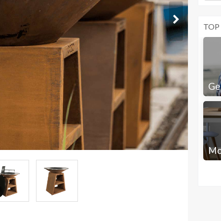
TOP
Ge
Mo