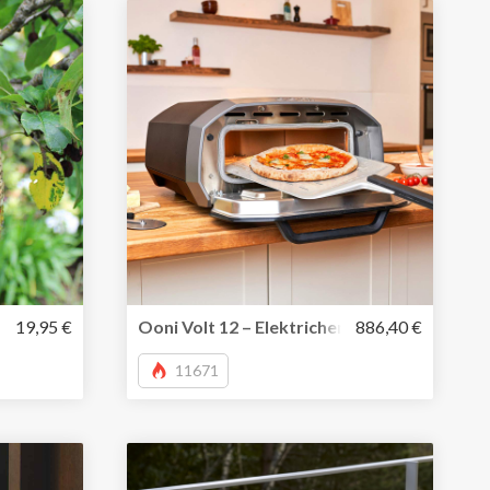
dose
ogelnest aus Seegras und recycelten Saris
19,95 €
Ooni Volt 12 – Elektricher Pizzaofen für d
886,40 €
11671