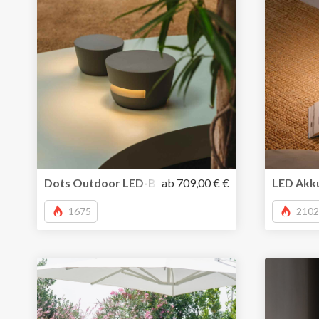
Dots Outdoor LED-Bodenleuchte von Vibia inszeni
ab 709,00 € €
LED Akku
1675
2102