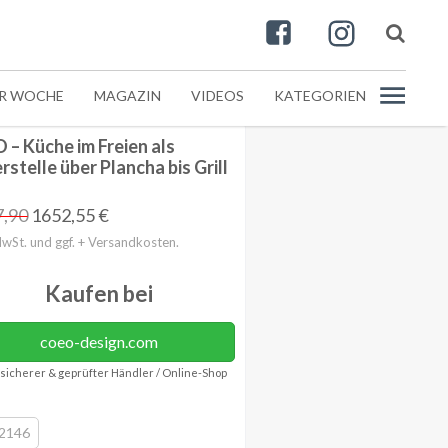
ER WOCHE
MAGAZIN
VIDEOS
KATEGORIEN
 – Küche im Freien als
rstelle über Plancha bis Grill
7,90
1652,55
€
MwSt. und ggf. + Versandkosten.
Kaufen bei
coeo-design.com
sicherer & geprüfter Händler / Online-Shop
2146