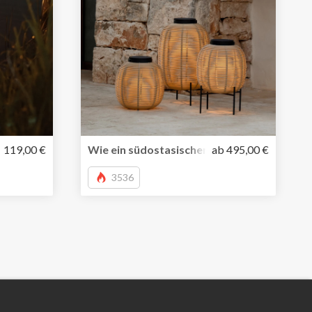
ght LED Outdoorleuchte von Weltevree
119,00 €
Wie ein südostasischer Lampion – nachhalt
ab 495,00 €
3536