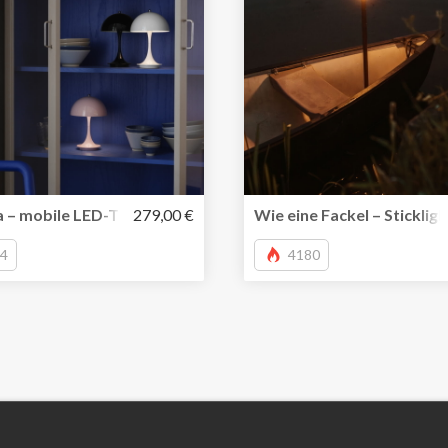
a – mobile LED-Tischleuchte mit Akku von Verner Panton
279,00 €
Wie eine Fackel – Stickli
4
4180