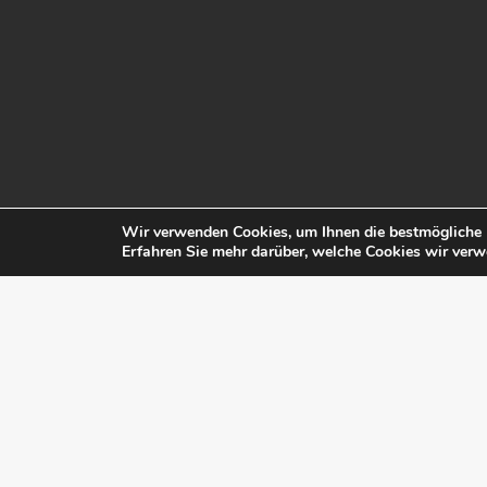
Amazcy ist der ultimative Produkt-Guide für neue Designp
Wir verwenden Cookies, um Ihnen die bestmögliche E
Technologien oder einfach nur, weil diese erstaunlic
Erfahren Sie mehr darüber, welche Cookies wir verw
Unsere kura
Amazcy hat Marketing-Pa