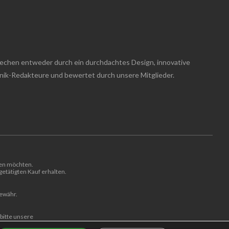
techen entweder durch ein durchdachtes Design, innovative
hnik-Redakteure und bewertet durch unsere Mitglieder.
len möchten.
etätigten Kauf erhalten.
Gewähr.
bitte unsere
tsverletzungen.