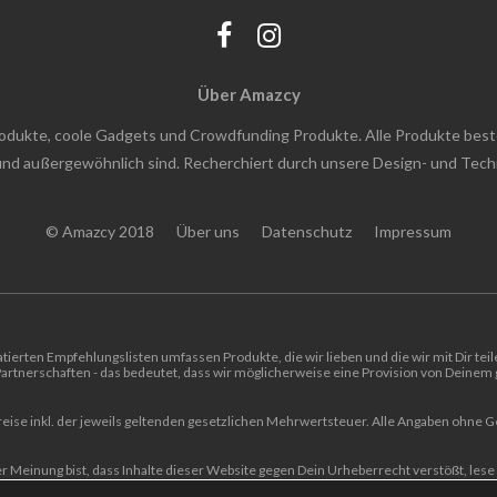
Über Amazcy
rodukte, coole Gadgets und Crowdfunding Produkte. Alle Produkte bes
h und außergewöhnlich sind. Recherchiert durch unsere Design- und Tec
© Amazcy 2018
Über uns
Datenschutz
Impressum
tierten Empfehlungslisten umfassen Produkte, die wir lieben und die wir mit Dir tei
rtnerschaften - das bedeutet, dass wir möglicherweise eine Provision von Deinem g
reise inkl. der jeweils geltenden gesetzlichen Mehrwertsteuer. Alle Angaben ohne 
 Meinung bist, dass Inhalte dieser Website gegen Dein Urheberrecht verstößt, lese 
tlinien für Anweisungen zur Übersendung einer Benachrichtigung über Urheberrech