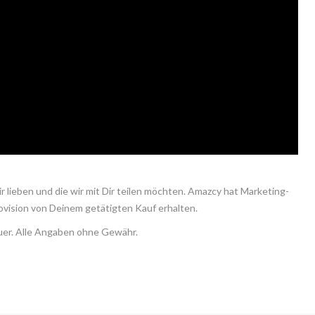
 lieben und die wir mit Dir teilen möchten. Amazcy hat Marketing-
ovision von Deinem getätigten Kauf erhalten.
euer. Alle Angaben ohne Gewähr.