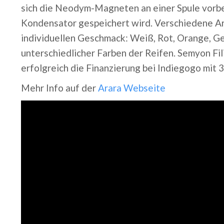
sich die Neodym-Magneten an einer Spule vorbei
Kondensator gespeichert wird. Verschiedene Ara
individuellen Geschmack: Weiß, Rot, Orange, Gel
unterschiedlicher Farben der Reifen. Semyon Fil
erfolgreich die Finanzierung bei Indiegogo mit 
Mehr Info auf der
Arara Webseite