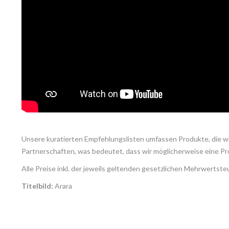
Unsere kuratierten Empfehlungslisten umfassen Produkte, die wir
Partnerschaften, was bedeutet, dass wir möglicherweise eine Pr
Alle Preise inkl. der jeweils geltenden gesetzlichen Mehrwertst
Titelbild:
Arara