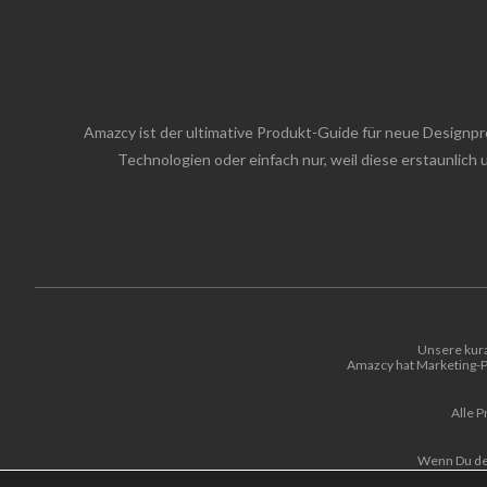
Amazcy ist der ultimative Produkt-Guide für neue Designp
Technologien oder einfach nur, weil diese erstaunlic
Unsere kura
Amazcy hat Marketing-Pa
Alle P
Wenn Du der
Copyright-Rich