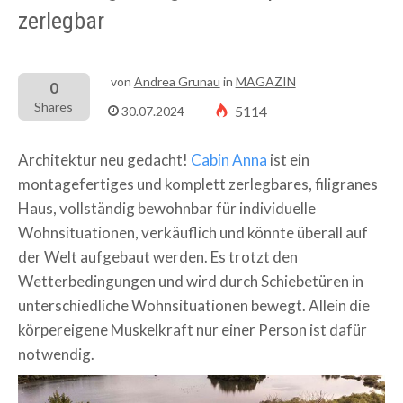
zerlegbar
von
Andrea Grunau
in
MAGAZIN
0
Shares
5114
30.07.2024
Architektur neu gedacht!
Cabin Anna
ist ein
montagefertiges und komplett zerlegbares, filigranes
Haus, vollständig bewohnbar für individuelle
Wohnsituationen, verkäuflich und könnte überall auf
der Welt aufgebaut werden. Es trotzt den
Wetterbedingungen und wird durch Schiebetüren in
unterschiedliche Wohnsituationen bewegt. Allein die
körpereigene Muskelkraft nur einer Person ist dafür
notwendig.