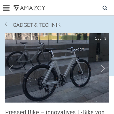
R
GADGET & TECHNIK
1
von
3
R
r
Pressed Bike – innovatives E-Bike von