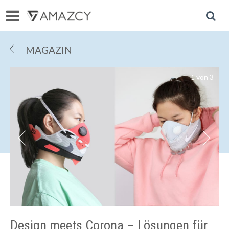
R
MAGAZIN
1
von
3
R
r
Design meets Corona – Lösungen für