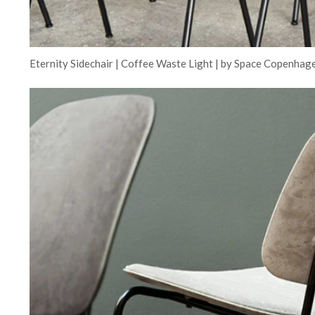
Eternity Sidechair | Coffee Waste Light | by Space Copenhag