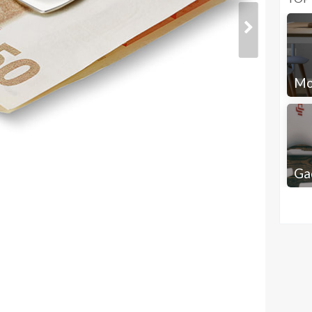
Mo
Ga