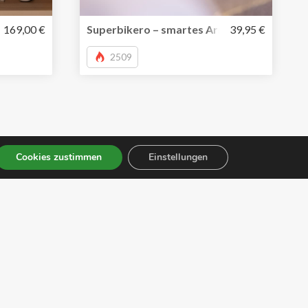
t
leuchte erleichtert die Arbeit am Computer – tut den Auge
169,00 €
Superbikero – smartes Armband mit Fahrr
39,95 €
2509
Cookies zustimmen
Einstellungen