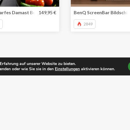
arfes Damast Butcher-Messer mit Griffloch für sicheren Hal
149,95 €
BenQ ScreenBar Bildschirm
2849
rfahrung auf unserer Website zu bieten.
enden oder wie Sie sie in den
Einstellungen
aktivieren können.
Über Amazcy