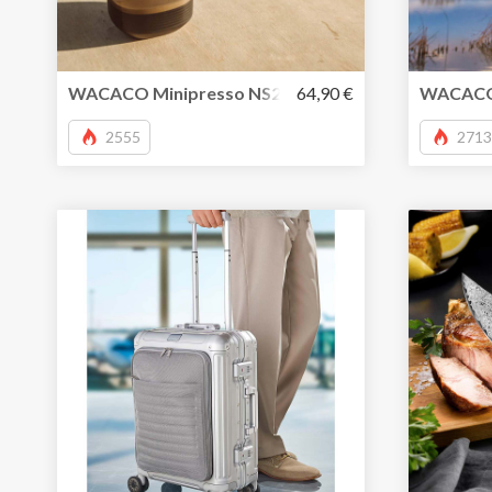
WACACO Minipresso NS2- tragbare Kapsel-Espress
64,90 €
WACACO M
2555
2713