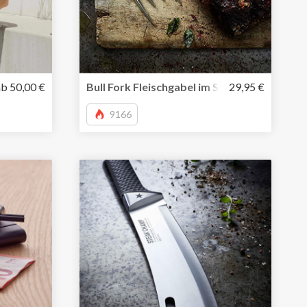
o und Home Office
he von memobottle jetzt auch in Edelstahl
ab 50,00 €
Bull Fork Fleischgabel im Stierkopf-Desig
29,95 €
9166