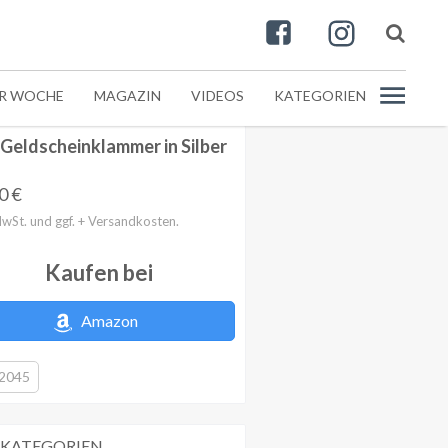
ER WOCHE
MAGAZIN
VIDEOS
KATEGORIEN
Geldscheinklammer in Silber
00
€
MwSt. und ggf. + Versandkosten.
Kaufen bei
Amazon
2045
 KATEGORIEN