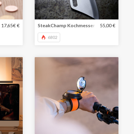
terwegs
n Philippi mit abgerundeten Kanten
17,65€ €
SteakChamp Kochmesser BBQ Pro. Extra lan
55,00 €
6802