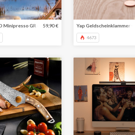
omaschine für unterwegs
inipresso GR – kleine, tragbare Espressomaschine für un
59,90 €
Yap Geldscheinklammer vo
4673