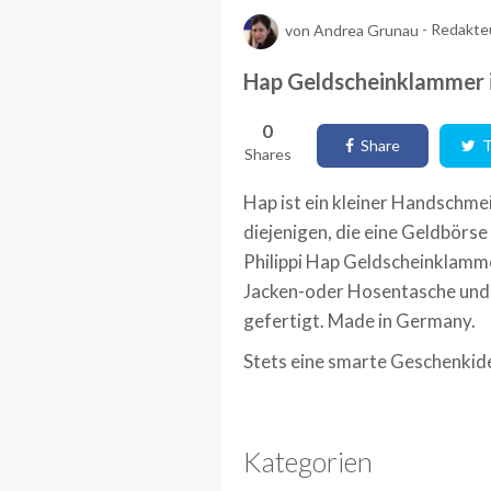
von
Andrea Grunau
-
Redakte
Hap Geldscheinklammer i
0
Share
T
Shares
Hap ist ein kleiner Handschmei
diejenigen, die eine Geldbörse
Philippi Hap Geldscheinklammer
Jacken-oder Hosentasche und e
gefertigt. Made in Germany.
Stets eine smarte Geschenkid
Kategorien