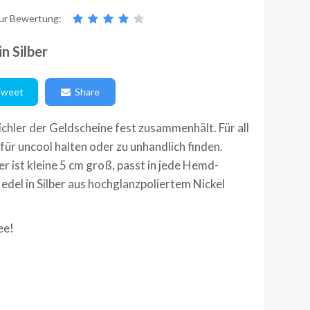
ur Bewertung:
n Silber
weet
Share
chler der Geldscheine fest zusammenhält. Für all
 für uncool halten oder zu unhandlich finden.
 ist kleine 5 cm groß, passt in jede Hemd-
del in Silber aus hochglanzpoliertem Nickel
ee!