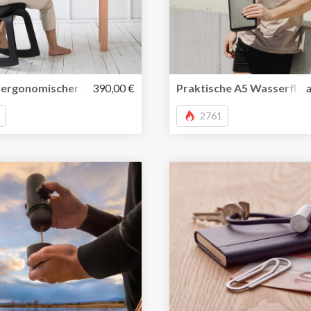
uhr
 ergonomischer Hocker stärkt die Rückenmuskulatur im Bür
390,00 €
Praktische A5 Wasserflasc
2761