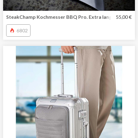
SteakChamp Kochmesser BBQ Pro. Extra lang, extra scha
55,00 €
6802