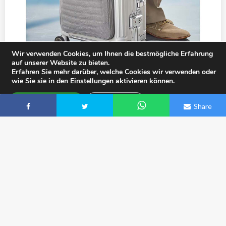
Wir verwenden Cookies, um Ihnen die bestmögliche Erfahrung
auf unserer Website zu bieten.
Erfahren Sie mehr darüber, welche Cookies wir verwenden oder
Aluminium-Bordtrolley mit Vortasche von travelite
399,95 €
wie Sie sie in den
Einstellungen
aktivieren können.
4483
Cookies zustimmen
Einstellungen
Share