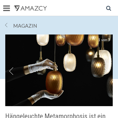
R
MAGAZIN
1
von
3
R
r
Hängeleuchte Metamorphosis ist ein