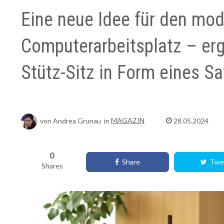
Eine neue Idee für den mo
Computerarbeitsplatz – er
Stütz-Sitz in Form eines Sa
von
Andrea Grunau
in
MAGAZIN
28.05.2024
0
Share
Twe
Shares