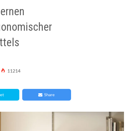
dernen
gonomischer
ttels
11214
et
Share