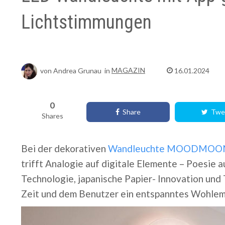
Lichtstimmungen
von
Andrea Grunau
in
MAGAZIN
16.01.2024
0
Share
Twe
Shares
Bei der dekorativen
Wandleuchte MOODMOO
trifft
Analogie auf digitale Elemente – Poesi
Technologie, japanische Papier- Innovation und 
Zeit und dem Benutzer ein entspanntes Wohlem